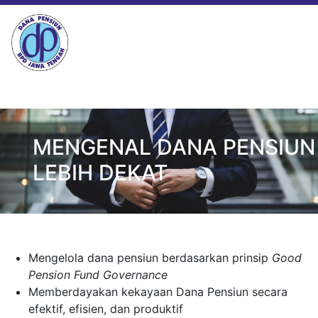
MENGENAL DANA PENSIUN
LEBIH DEKAT
Setiap pribadi dewasa dan bijak harus membangun dan
memiliki sendiri dana pensiunnya, agar tetap dapat hidup
mandiri dan tidak membebani anak-anak dan sanak keluarga
Mengelola dana pensiun berdasarkan prinsip
Good
saat tua dan tidak lagi bekerja.
Pension Fund Governance
Memberdayakan kekayaan Dana Pensiun secara
efektif, efisien, dan produktif
SELENGKAPNYA